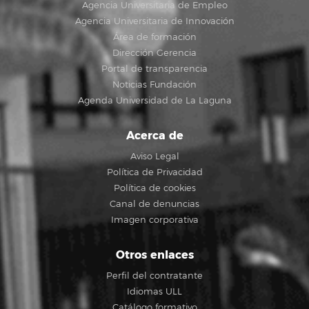
Agencia Universitaria de Empleo
Agencia Universitaria de Innovación
Área de formación
Dirección Gerencia
Portal de transparencia
Noticias Fundación
Agenda Universidad de La Laguna
Acerca de
Aviso Legal
Política de Privacidad
Política de cookies
Canal de denuncias
Imagen corporativa
Otros enlaces
Perfil del contratante
Idiomas ULL
Catálogo formativo