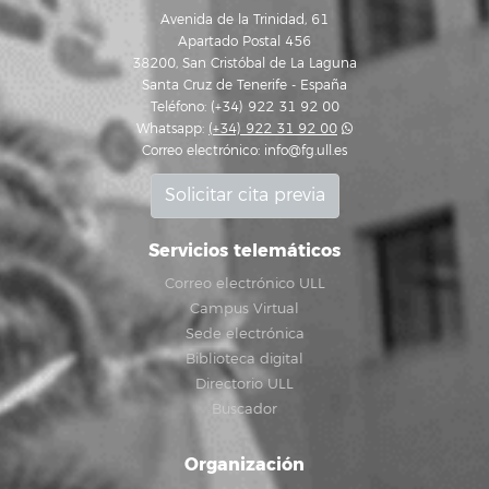
Avenida de la Trinidad, 61
Apartado Postal 456
38200, San Cristóbal de La Laguna
Santa Cruz de Tenerife - España
Teléfono: (+34) 922 31 92 00
Whatsapp:
(+34) 922 31 92 00
Correo electrónico:
info@fg.ull.es
Solicitar cita previa
Servicios telemáticos
Correo electrónico ULL
Campus Virtual
Sede electrónica
Biblioteca digital
Directorio ULL
Buscador
Organización