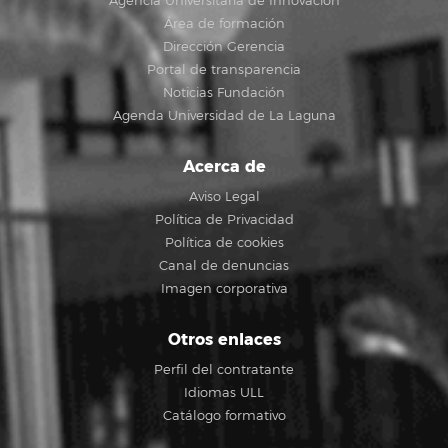
Agencia Universitaria de Innovación
Área de formación
Dirección Gerencia
Portal de transparencia
Noticias Fundación
Agenda Universidad de La Laguna
Acerca de
Aviso Legal
Política de Privacidad
Política de cookies
Canal de denuncias
Imagen corporativa
Otros enlaces
Perfil del contratante
Idiomas ULL
Catálogo formativo