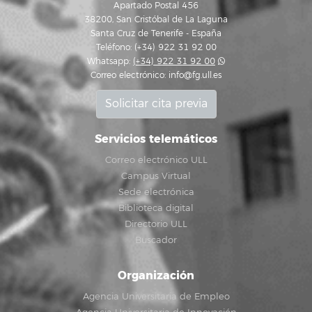
Apartado Postal 456
38200, San Cristóbal de La Laguna
Santa Cruz de Tenerife - España
Teléfono: (+34) 922 31 92 00
Whatsapp:
(+34) 922 31 92 00
Correo electrónico:
info@fg.ull.es
Solicitar cita previa
Servicios telemáticos
Correo electrónico ULL
Campus Virtual
Sede electrónica
Biblioteca digital
Directorio ULL
Buscador
Organización
Agencia Universitaria de Empleo