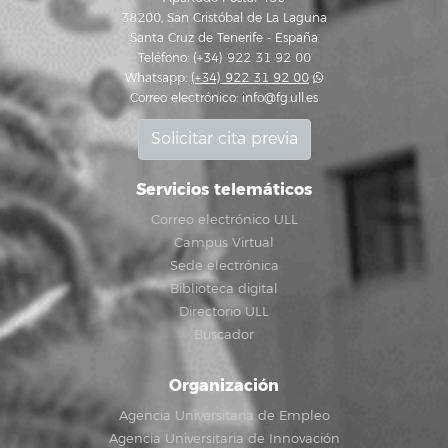
38200, San Cristóbal de La Laguna
Santa Cruz de Tenerife - España
Teléfono: (+34) 922 31 92 00
Whatsapp:
(+34) 922 31 92 00
Correo electrónico:
info@fg.ull.es
Solicitar cita previa
Servicios telemáticos
Correo electrónico ULL
Campus Virtual
Sede electrónica
Biblioteca digital
Directorio ULL
Buscador
Organización
Agencia Universitaria de Empleo
Agencia Universitaria de Innovación