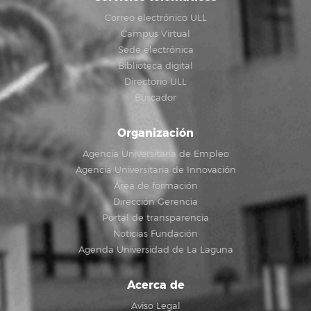
Correo electrónico ULL
Campus Virtual
Sede electrónica
Biblioteca digital
Directorio ULL
Buscador
Organización
Agencia Universitaria de Empleo
Agencia Universitaria de Innovación
Área de formación
Dirección Gerencia
Portal de transparencia
Noticias Fundación
Agenda Universidad de La Laguna
Acerca de
Aviso Legal