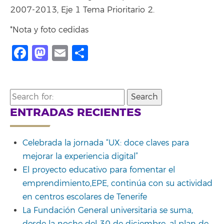
2007-2013, Eje 1 Tema Prioritario 2.
*Nota y foto cedidas
Facebook
Mastodon
Email
Compartir
Search
for:
ENTRADAS RECIENTES
Celebrada la jornada “UX: doce claves para
mejorar la experiencia digital”
El proyecto educativo para fomentar el
emprendimiento,EPE, continúa con su actividad
en centros escolares de Tenerife
La Fundación General universitaria se suma,
desde la noche del 30 de diciembre, al plan de