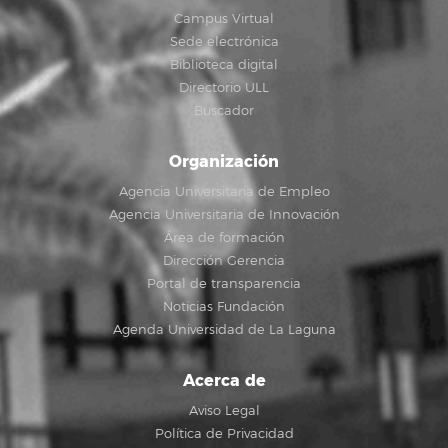
Campus Virtual
Sede electrónica
Biblioteca digital
Directorio ULL
Buscador
Organización
Agencia Universitaria de Empleo
Agencia Universitaria de Innovación
Área de formación
Dirección Gerencia
Portal de transparencia
Noticias Fundación
Agenda Universidad de La Laguna
Acerca de
Aviso Legal
Política de Privacidad