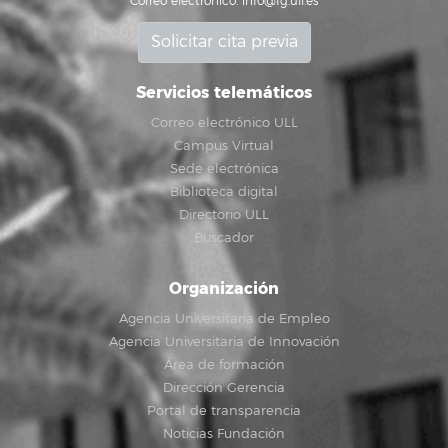
Correo electrónico:
info@fg.ull.es
Solicitar cita previa
Servicios telemáticos
Correo electrónico ULL
Campus Virtual
Sede electrónica
Biblioteca digital
Directorio ULL
Buscador
Organización
Agencia Universitaria de Empleo
Agencia Universitaria de Innovación
Área de formación
Dirección Gerencia
Portal de transparencia
Noticias Fundación