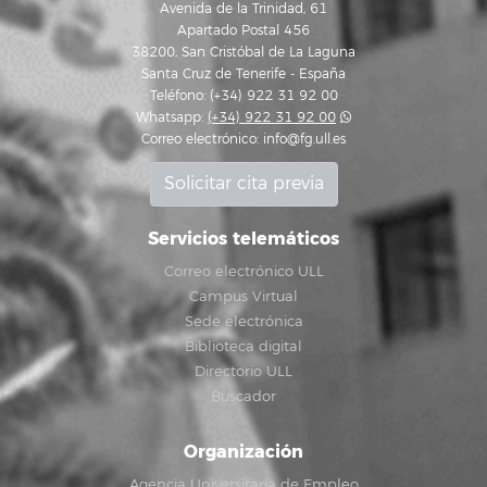
Avenida de la Trinidad, 61
Apartado Postal 456
38200, San Cristóbal de La Laguna
Santa Cruz de Tenerife - España
Teléfono: (+34) 922 31 92 00
Whatsapp:
(+34) 922 31 92 00
Correo electrónico:
info@fg.ull.es
Solicitar cita previa
Servicios telemáticos
Correo electrónico ULL
Campus Virtual
Sede electrónica
Biblioteca digital
Directorio ULL
Buscador
Organización
Agencia Universitaria de Empleo