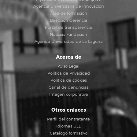
Agencia Universitaria de Innovación
Área de formación
Dirección Gerencia
Portal de transparencia
Noticias Fundación
Agenda Universidad de La Laguna
Acerca de
Aviso Legal
Política de Privacidad
Política de cookies
Canal de denuncias
Imagen corporativa
Otros enlaces
Perfil del contratante
Idiomas ULL
Catálogo formativo