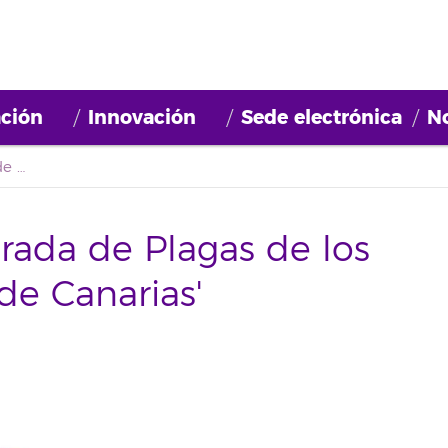
ción
Innovación
Sede electrónica
No
Curso 'Gestión Integrada de Plagas de los principales cultivos de Canarias'
grada de Plagas de los
 de Canarias'