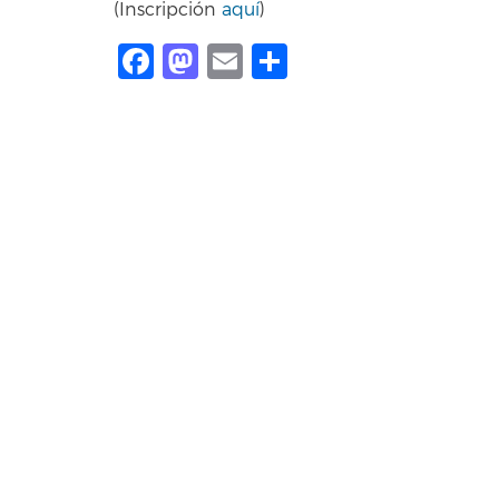
(Inscripción
aquí
)
Facebook
Mastodon
Email
Share