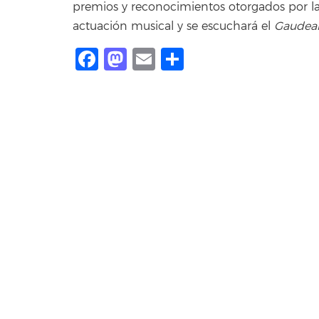
premios y reconocimientos otorgados por la a
actuación musical y se escuchará el
Gaudea
Facebook
Mastodon
Email
Share