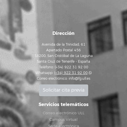
Dirección
Avenida de la Trinidad, 61
Apartado Postal 456
38200, San Cristóbal de La Laguna
Santa Cruz de Tenerife - España
Teléfono: (+34) 922 31 92 00
Whatsapp:
(+34) 922 31 92 00
Correo electrónico:
info@fg.ull.es
Solicitar cita previa
Servicios telemáticos
Correo electrónico ULL
Campus Virtual
Sede electrónica