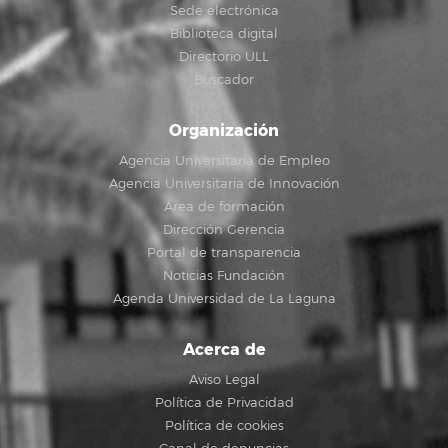
Sede electrónica
Biblioteca digital
Directorio ULL
Buscador
Organización
Agencia Universitaria de Empleo
Agencia Universitaria de Innovación
Área de formación
Dirección Gerencia
Portal de transparencia
Noticias Fundación
Agenda Universidad de La Laguna
Acerca de
Aviso Legal
Política de Privacidad
Política de cookies