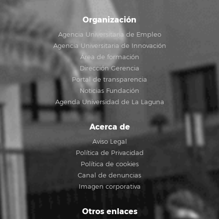
Organización
Agencia Universitaria de Empleo
Agencia Universitaria de Innovación
Área de formación
Dirección Gerencia
Portal de transparencia
Noticias Fundación
Agenda Universidad de La Laguna
Acerca de
Aviso Legal
Política de Privacidad
Política de cookies
Canal de denuncias
Imagen corporativa
Otros enlaces