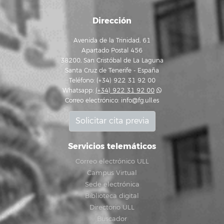
Dirección
Avenida de la Trinidad, 61
Apartado Postal 456
38200, San Cristóbal de La Laguna
Santa Cruz de Tenerife - España
Teléfono: (+34) 922 31 92 00
Whatsapp:
(+34) 922 31 92 00
Correo electrónico:
info@fg.ull.es
Solicitar cita previa
Servicios telemáticos
Correo electrónico ULL
Campus Virtual
Sede electrónica
Biblioteca digital
Directorio ULL
Buscador