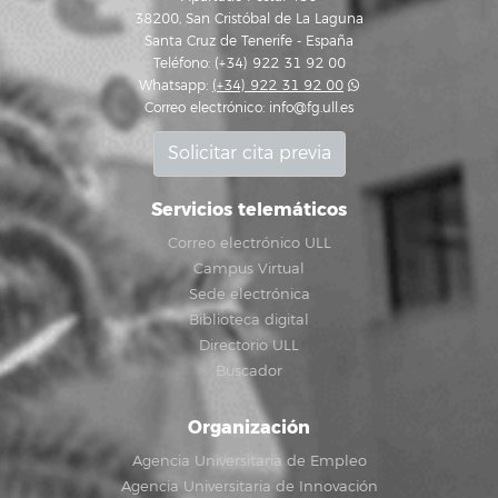
38200, San Cristóbal de La Laguna
Santa Cruz de Tenerife - España
Teléfono: (+34) 922 31 92 00
Whatsapp:
(+34) 922 31 92 00
Correo electrónico:
info@fg.ull.es
Solicitar cita previa
Servicios telemáticos
Correo electrónico ULL
Campus Virtual
Sede electrónica
Biblioteca digital
Directorio ULL
Buscador
Organización
Agencia Universitaria de Empleo
Agencia Universitaria de Innovación