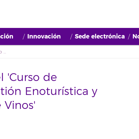
ción
Innovación
Sede electrónica
No
Próximo módulo del 'Curso de Especialistas en Gestión Enoturística y Análisis Sensorial de Vinos'
 'Curso de
tión Enoturística y
 Vinos'