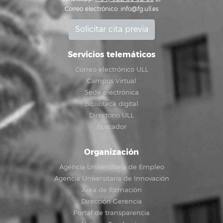
Correo electrónico:
info@fg.ull.es
Solicitar cita previa
Servicios telemáticos
Correo electrónico ULL
Campus Virtual
Sede electrónica
Biblioteca digital
Directorio ULL
Buscador
Organización
Agencia Universitaria de Empleo
Agencia Universitaria de Innovación
Área de formación
Dirección Gerencia
Portal de transparencia