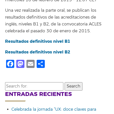
miércoles 18 de febrero de 2015 - 12:07 CET
Una vez realizada la parte oral, se publican los
resultados definitivos de las acreditaciones de
inglés, niveles B1 y B2, de la convocatoria ACLES
celebrada el pasado 30 de enero de 2015.
Resultados definitivos nivel B1
Resultados definitivos nivel B2
Facebook
Mastodon
Email
Share
Search
for:
ENTRADAS RECIENTES
Celebrada la jornada “UX: doce claves para