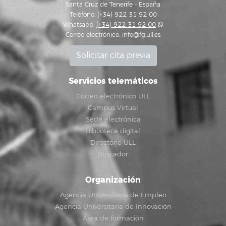
Santa Cruz de Tenerife - España
Teléfono: (+34) 922 31 92 00
Whatsapp:
(+34) 922 31 92 00
Correo electrónico:
info@fg.ull.es
Solicitar cita previa
Servicios telemáticos
Correo electrónico ULL
Campus Virtual
Sede electrónica
Biblioteca digital
Directorio ULL
Buscador
Organización
Agencia Universitaria de Empleo
Agencia Universitaria de Innovación
Área de formación