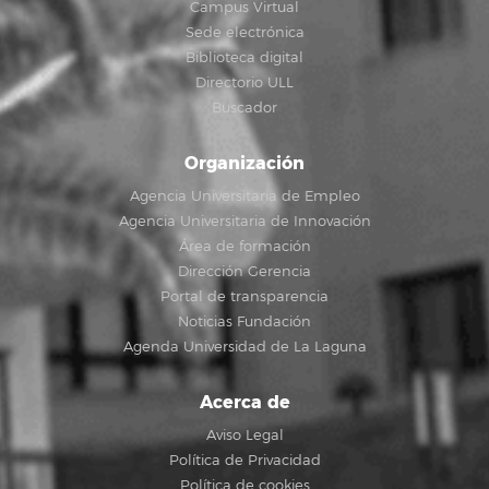
Campus Virtual
Sede electrónica
Biblioteca digital
Directorio ULL
Buscador
Organización
Agencia Universitaria de Empleo
Agencia Universitaria de Innovación
Área de formación
Dirección Gerencia
Portal de transparencia
Noticias Fundación
Agenda Universidad de La Laguna
Acerca de
Aviso Legal
Política de Privacidad
Política de cookies