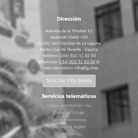
Dirección
Avenida de la Trinidad, 61
Apartado Postal 456
38200, San Cristóbal de La Laguna
Santa Cruz de Tenerife - España
Teléfono: (+34) 922 31 92 00
Whatsapp:
(+34) 922 31 92 00
Correo electrónico:
info@fg.ull.es
Solicitar cita previa
Servicios telemáticos
Correo electrónico ULL
Campus Virtual
Sede electrónica
Biblioteca digital
Directorio ULL