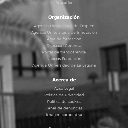
Buscador
Organización
Agencia Universitaria de Empleo
Agencia Universitaria de Innovación
Área de formación
Dirección Gerencia
Portal de transparencia
Noticias Fundación
Agenda Universidad de La Laguna
Acerca de
Aviso Legal
Política de Privacidad
Política de cookies
Canal de denuncias
Imagen corporativa