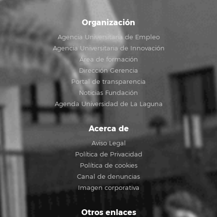
Organización
Agencia Universitaria de Empleo
Agencia Universitaria de Innovación
Área de formación
Dirección Gerencia
Portal de transparencia
Noticias Fundación
Agenda Universidad de La Laguna
Acerca de
Aviso Legal
Política de Privacidad
Política de cookies
Canal de denuncias
Imagen corporativa
Otros enlaces