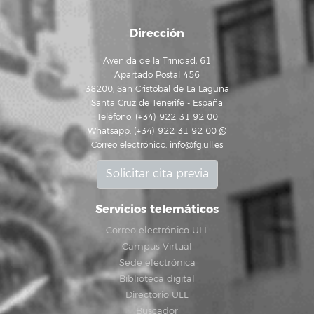
Dirección
Avenida de la Trinidad, 61
Apartado Postal 456
38200, San Cristóbal de La Laguna
Santa Cruz de Tenerife - España
Teléfono: (+34) 922 31 92 00
Whatsapp:
(+34) 922 31 92 00
Correo electrónico:
info@fg.ull.es
Solicitar cita previa
Servicios telemáticos
Correo electrónico ULL
Campus Virtual
Sede electrónica
Biblioteca digital
Directorio ULL
Buscador