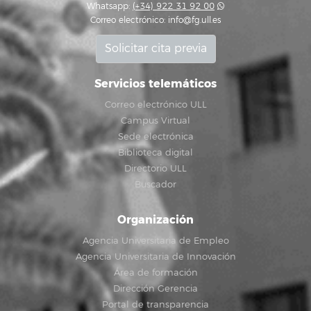
Whatsapp:
(+34) 922 31 92 00
Correo electrónico:
info@fg.ull.es
Solicitar cita previa
Servicios telemáticos
Correo electrónico ULL
Campus Virtual
Sede electrónica
Biblioteca digital
Directorio ULL
Buscador
Organización
Agencia Universitaria de Empleo
Agencia Universitaria de Innovación
Área de formación
Dirección Gerencia
Portal de transparencia