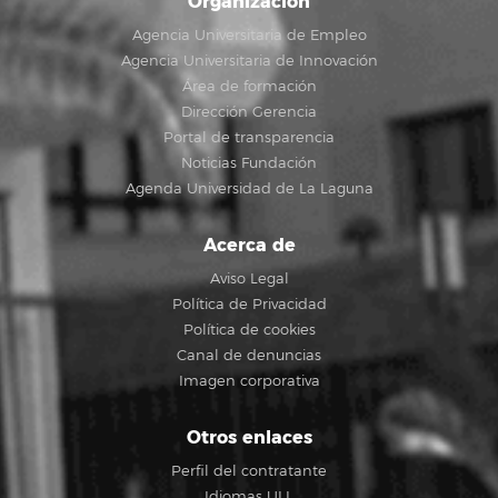
Organización
Agencia Universitaria de Empleo
Agencia Universitaria de Innovación
Área de formación
Dirección Gerencia
Portal de transparencia
Noticias Fundación
Agenda Universidad de La Laguna
Acerca de
Aviso Legal
Política de Privacidad
Política de cookies
Canal de denuncias
Imagen corporativa
Otros enlaces
Perfil del contratante
Idiomas ULL