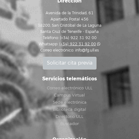
Dirección
Avenida de la Trinidad, 61
Apartado Postal 456
38200, San Cristóbal de La Laguna
Santa Cruz de Tenerife - España
Teléfono: (+34) 922 31 92 00
Whatsapp:
(+34) 922 31 92 00
Correo electrónico:
info@fg.ull.es
Solicitar cita previa
Servicios telemáticos
Correo electrónico ULL
Campus Virtual
Sede electrónica
Biblioteca digital
Directorio ULL
Buscador