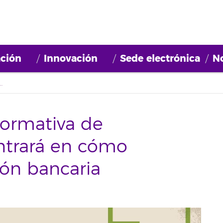
ción
Innovación
Sede electrónica
No
ende.ull se centrará en cómo conseguir financiación bancaria
formativa de
ntrará en cómo
ión bancaria