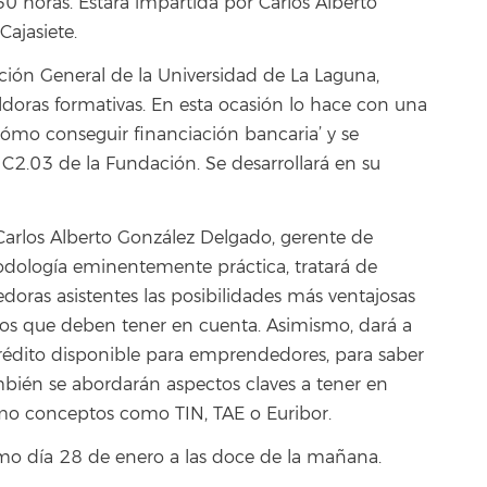
0 horas. Estará impartida por Carlos Alberto
ajasiete.
ón General de la Universidad de La Laguna,
ldoras formativas. En esta ocasión lo hace con una
‘Cómo conseguir financiación bancaria’ y se
 C2.03 de la Fundación. Se desarrollará en su
 Carlos Alberto González Delgado, gerente de
todología eminentemente práctica, tratará de
oras asistentes las posibilidades más ventajosas
ptos que deben tener en cuenta. Asimismo, dará a
crédito disponible para emprendedores, para saber
mbién se abordarán aspectos claves a tener en
mo conceptos como TIN, TAE o Euribor.
ismo día 28 de enero a las doce de la mañana.