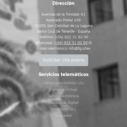
Dirección
Avenida de la Trinidad, 61
Apartado Postal 456
38200, San Cristóbal de La Laguna
Santa Cruz de Tenerife - España
Teléfono: (+34) 922 31 92 00
Whatsapp:
(+34) 922 31 92 00
Correo electrónico:
info@fg.ull.es
Solicitar cita previa
Servicios telemáticos
Correo electrónico ULL
Campus Virtual
Sede electrónica
Biblioteca digital
Directorio ULL
Buscador