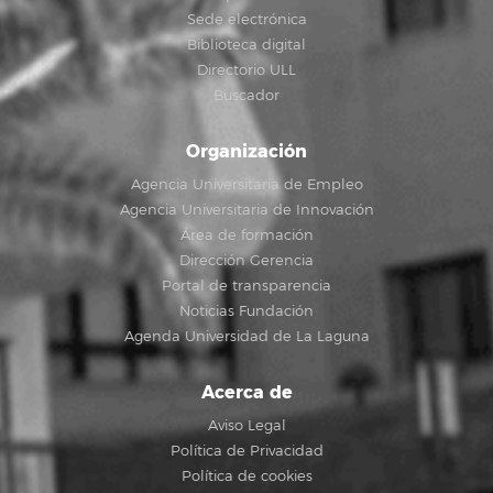
Sede electrónica
Biblioteca digital
Directorio ULL
Buscador
Organización
Agencia Universitaria de Empleo
Agencia Universitaria de Innovación
Área de formación
Dirección Gerencia
Portal de transparencia
Noticias Fundación
Agenda Universidad de La Laguna
Acerca de
Aviso Legal
Política de Privacidad
Política de cookies