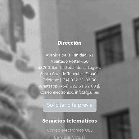
Dirección
Avenida de la Trinidad, 61
Apartado Postal 456
38200, San Cristóbal de La Laguna
Santa Cruz de Tenerife - España
Teléfono: (+34) 922 31 92 00
Whatsapp:
(+34) 922 31 92 00
Correo electrónico:
info@fg.ull.es
Solicitar cita previa
Servicios telemáticos
Correo electrónico ULL
Campus Virtual