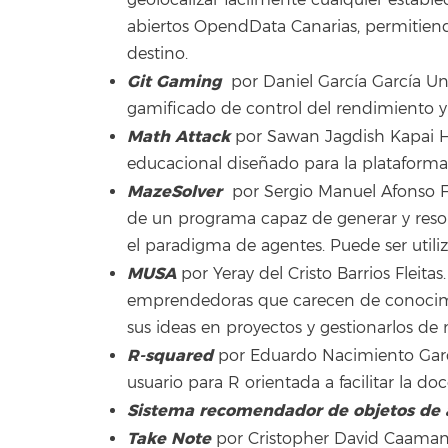
abiertos OpendData Canarias, permitiend
destino.
Git Gaming
por Daniel García García Uni
gamificado de control del rendimiento y 
Math Attack
por Sawan Jagdish Kapai H
educacional diseñado para la plataforma
MazeSolver
por Sergio Manuel Afonso F
de un programa capaz de generar y resolv
el paradigma de agentes. Puede ser utili
MUSA
por Yeray del Cristo Barrios Fleita
emprendedoras que carecen de conocimi
sus ideas en proyectos y gestionarlos de 
R-squared
por Eduardo Nacimiento Garcí
usuario para R orientada a facilitar la do
Sistema recomendador de objetos de 
Take Note
por Cristopher David Caamana 