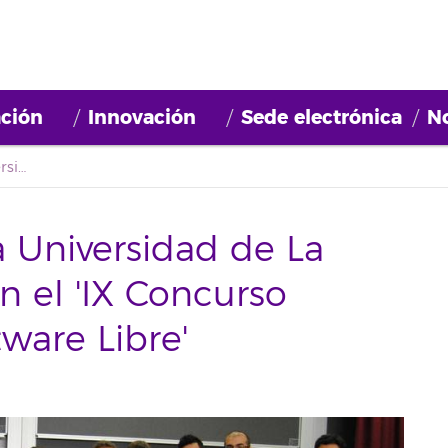
ción
Innovación
Sede electrónica
No
Diez proyectos de la Universidad de La Laguna participan en el 'IX Concurso Universitario de Software Libre'
a Universidad de La
n el 'IX Concurso
tware Libre'