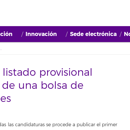
ción
Innovación
Sede electrónica
No
ado provisional para la constitución de una bolsa de orientadores laborales
listado provisional
n de una bolsa de
les
adas las candidaturas se procede a publicar el primer