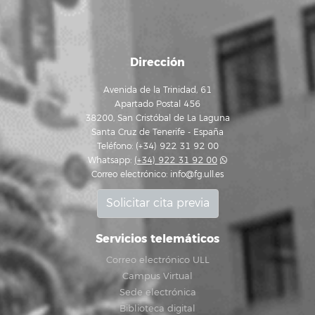
Dirección
Avenida de la Trinidad, 61
Apartado Postal 456
38200, San Cristóbal de La Laguna
Santa Cruz de Tenerife - España
Teléfono: (+34) 922 31 92 00
Whatsapp:
(+34) 922 31 92 00
Correo electrónico:
info@fg.ull.es
Solicitar cita previa
Servicios telemáticos
Correo electrónico ULL
Campus Virtual
Sede electrónica
Biblioteca digital