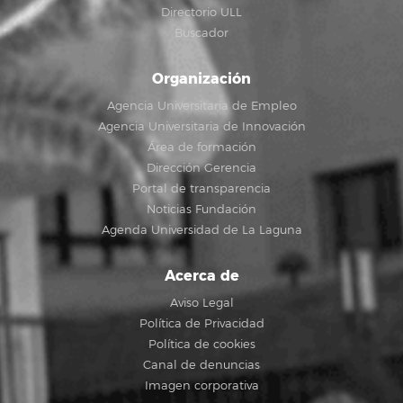
Directorio ULL
Buscador
Organización
Agencia Universitaria de Empleo
Agencia Universitaria de Innovación
Área de formación
Dirección Gerencia
Portal de transparencia
Noticias Fundación
Agenda Universidad de La Laguna
Acerca de
Aviso Legal
Política de Privacidad
Política de cookies
Canal de denuncias
Imagen corporativa