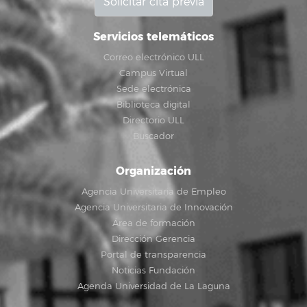
Solicitar cita previa
Servicios telemáticos
Correo electrónico ULL
Campus Virtual
Sede electrónica
Biblioteca digital
Directorio ULL
Buscador
Organización
Agencia Universitaria de Empleo
Agencia Universitaria de Innovación
Área de formación
Dirección Gerencia
Portal de transparencia
Noticias Fundación
Agenda Universidad de La Laguna