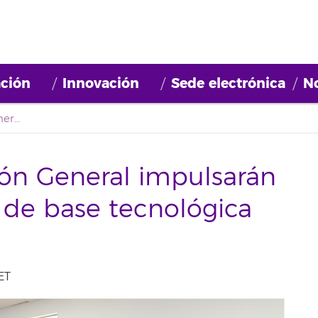
ción
Innovación
Sede electrónica
No
La ULL y su Fundación General impulsarán el emprendimiento de base tecnológica con entidades clave
ión General impulsarán
de base tecnológica
ET