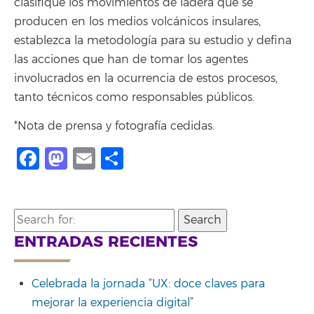
clasifique los movimientos de ladera que se
producen en los medios volcánicos insulares,
establezca la metodología para su estudio y defina
las acciones que han de tomar los agentes
involucrados en la ocurrencia de estos procesos,
tanto técnicos como responsables públicos.
*Nota de prensa y fotografía cedidas.
Facebook
Mastodon
Email
Compartir
Search
for:
ENTRADAS RECIENTES
Celebrada la jornada “UX: doce claves para
mejorar la experiencia digital”