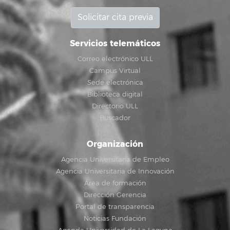
Solicitar cita previa
Servicios telemáticos
Correo electrónico ULL
Campus Virtual
Sede electrónica
Biblioteca digital
Directorio ULL
Buscador
Organización
Agencia Universitaria de Empleo
Agencia Universitaria de Innovación
Área de formación
Dirección Gerencia
Portal de transparencia
Noticias Fundación