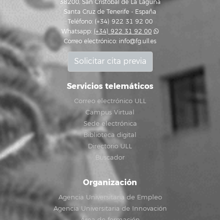
38200, San Cristóbal de La Laguna
Santa Cruz de Tenerife - España
Teléfono: (+34) 922 31 92 00
Whatsapp:
(+34) 922 31 92 00
Correo electrónico:
info@fg.ull.es
Solicitar cita previa
Servicios telemáticos
Correo electrónico ULL
Campus Virtual
Sede electrónica
Biblioteca digital
Directorio ULL
Buscador
Organización
Agencia Universitaria de Empleo
Agencia Universitaria de Innovación