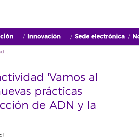
ción
Innovación
Sede electrónica
No
El alumnado de la actividad 'Vamos al laboratorio' realiza nuevas prácticas dedicadas a la extracción de ADN y la neuropsicología
ctividad 'Vamos al
 nuevas prácticas
acción de ADN y la
ET