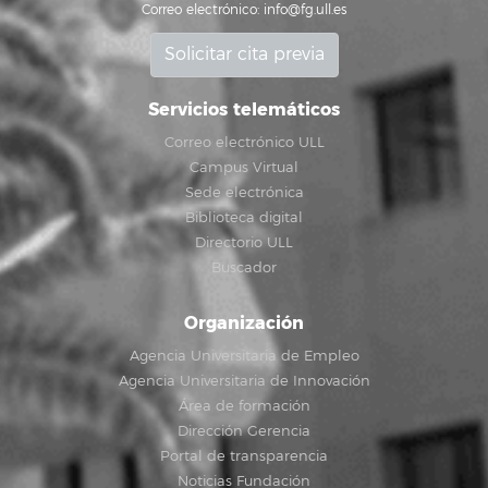
Correo electrónico:
info@fg.ull.es
Solicitar cita previa
Servicios telemáticos
Correo electrónico ULL
Campus Virtual
Sede electrónica
Biblioteca digital
Directorio ULL
Buscador
Organización
Agencia Universitaria de Empleo
Agencia Universitaria de Innovación
Área de formación
Dirección Gerencia
Portal de transparencia
Noticias Fundación