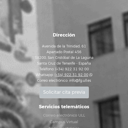
Dirección
Avenida de la Trinidad, 61
Apartado Postal 456
38200, San Cristóbal de La Laguna
Santa Cruz de Tenerife - España
Teléfono: (+34) 922 31 92 00
Whatsapp:
(+34) 922 31 92 00
Correo electrónico:
info@fg.ull.es
Solicitar cita previa
Servicios telemáticos
Correo electrónico ULL
Campus Virtual