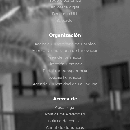
Sede electrónica
Biblioteca digital
Directorio ULL
Buscador
Organización
Agencia Universitaria de Empleo
Agencia Universitaria de Innovación
Área de formación
Dirección Gerencia
Portal de transparencia
Noticias Fundación
Agenda Universidad de La Laguna
Acerca de
Aviso Legal
Política de Privacidad
Política de cookies
Canal de denuncias