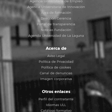
Agencia Universitaria de Empleo
Agencia Universitaria de Innovación
Área de formación
Dirección Gerencia
Portal de transparencia
Noticias Fundación
Agenda Universidad de La Laguna
Acerca de
Aviso Legal
Política de Privacidad
Política de cookies
Canal de denuncias
Imagen corporativa
Otros enlaces
Perfil del contratante
Idiomas ULL
Catálogo formativo