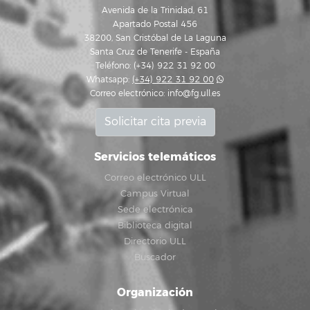
Avenida de la Trinidad, 61
Apartado Postal 456
38200, San Cristóbal de La Laguna
Santa Cruz de Tenerife - España
Teléfono: (+34) 922 31 92 00
Whatsapp:
(+34) 922 31 92 00
Correo electrónico:
info@fg.ull.es
Solicitar cita previa
Servicios telemáticos
Correo electrónico ULL
Campus Virtual
Sede electrónica
Biblioteca digital
Directorio ULL
Buscador
Organización