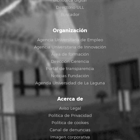
Biblioteca digital
Directorio ULL
Buscador
Organización
Agencia Universitaria de Empleo
Agencia Universitaria de Innovación
Área de formación
Dirección Gerencia
Portal de transparencia
Noticias Fundación
Agenda Universidad de La Laguna
Acerca de
Aviso Legal
Política de Privacidad
Política de cookies
Canal de denuncias
Imagen corporativa