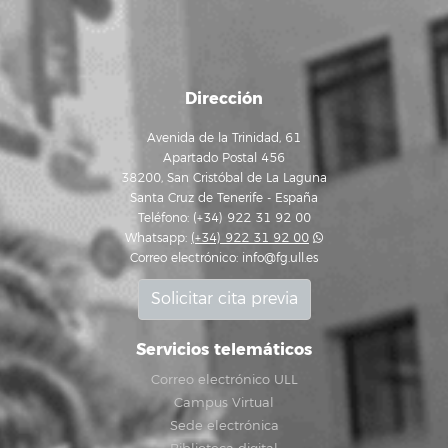
Dirección
Avenida de la Trinidad, 61
Apartado Postal 456
38200, San Cristóbal de La Laguna
Santa Cruz de Tenerife - España
Teléfono: (+34) 922 31 92 00
Whatsapp:
(+34) 922 31 92 00
Correo electrónico:
info@fg.ull.es
Solicitar cita previa
Servicios telemáticos
Correo electrónico ULL
Campus Virtual
Sede electrónica