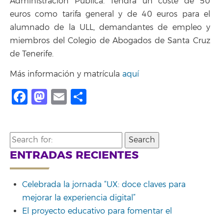
Administración Pública. Tendrá un coste de 50
euros como tarifa general y de 40 euros para el
alumnado de la ULL, demandantes de empleo y
miembros del Colegio de Abogados de Santa Cruz
de Tenerife.
Más información y matrícula
aquí
Facebook
Mastodon
Email
Compartir
Search
for:
ENTRADAS RECIENTES
Celebrada la jornada “UX: doce claves para
mejorar la experiencia digital”
El proyecto educativo para fomentar el