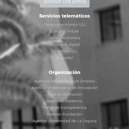
Solicitar cita previa
Servicios telemáticos
Correo electrónico ULL
Campus Virtual
Sede electrónica
Biblioteca digital
Directorio ULL
Buscador
Organización
Agencia Universitaria de Empleo
Agencia Universitaria de Innovación
Área de formación
Dirección Gerencia
Portal de transparencia
Noticias Fundación
Agenda Universidad de La Laguna