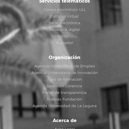
Servicios telemáticos
Correo electrónico ULL
Campus Virtual
Sede electrónica
Biblioteca digital
Directorio ULL
Buscador
Organización
Agencia Universitaria de Empleo
Agencia Universitaria de Innovación
Área de formación
Dirección Gerencia
Portal de transparencia
Noticias Fundación
Agenda Universidad de La Laguna
Acerca de