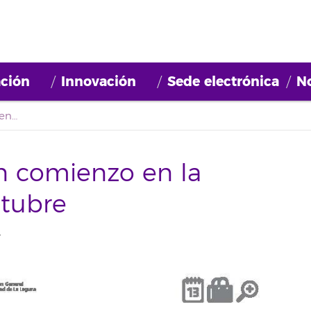
ción
Innovación
Sede electrónica
No
Oferta formativa con comienzo en la semana del 6 de octubre
n comienzo en la
tubre
T