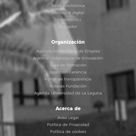
Sede electrónica
Biblioteca digital
Directorio ULL
Buscador
Organización
Agencia Universitaria de Empleo
Agencia Universitaria de Innovación
Área de formación
Dirección Gerencia
Portal de transparencia
Noticias Fundación
Agenda Universidad de La Laguna
Acerca de
Aviso Legal
Política de Privacidad
Política de cookies