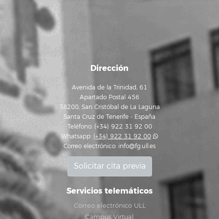
Dirección
Avenida de la Trinidad, 61
Apartado Postal 456
38200, San Cristóbal de La Laguna
Santa Cruz de Tenerife - España
Teléfono: (+34) 922 31 92 00
Whatsapp:
(+34) 922 31 92 00
Correo electrónico:
info@fg.ull.es
Solicitar cita previa
Servicios telemáticos
Correo electrónico ULL
Campus Virtual