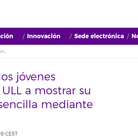
ción
Innovación
Sede electrónica
No
Un concurso reta a los jóvenes investigadores de la ULL a mostrar su actividad de forma sencilla mediante vídeos
los jóvenes
a ULL a mostrar su
sencilla mediante
09 CEST