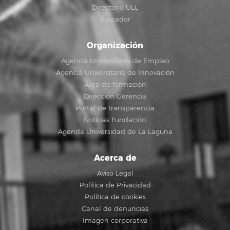
Directorio ULL
Buscador
Organización
Agencia Universitaria de Empleo
Agencia Universitaria de Innovación
Área de formación
Dirección Gerencia
Portal de transparencia
Noticias Fundación
Agenda Universidad de La Laguna
Acerca de
Aviso Legal
Política de Privacidad
Política de cookies
Canal de denuncias
Imagen corporativa