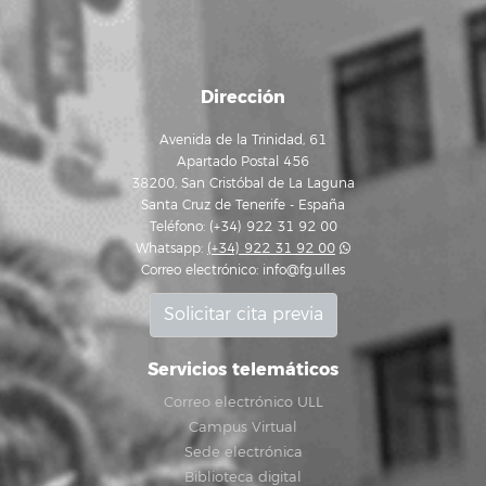
Dirección
Avenida de la Trinidad, 61
Apartado Postal 456
38200, San Cristóbal de La Laguna
Santa Cruz de Tenerife - España
Teléfono: (+34) 922 31 92 00
Whatsapp:
(+34) 922 31 92 00
Correo electrónico:
info@fg.ull.es
Solicitar cita previa
Servicios telemáticos
Correo electrónico ULL
Campus Virtual
Sede electrónica
Biblioteca digital