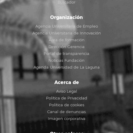
Buscador
Organización
Agencia Universitaria de Empleo
Agencia Universitaria de Innovación
Área de formación
Dirección Gerencia
Portal de transparencia
Noticias Fundación
Agenda Universidad de La Laguna
Acerca de
Aviso Legal
Política de Privacidad
Política de cookies
Canal de denuncias
Imagen corporativa