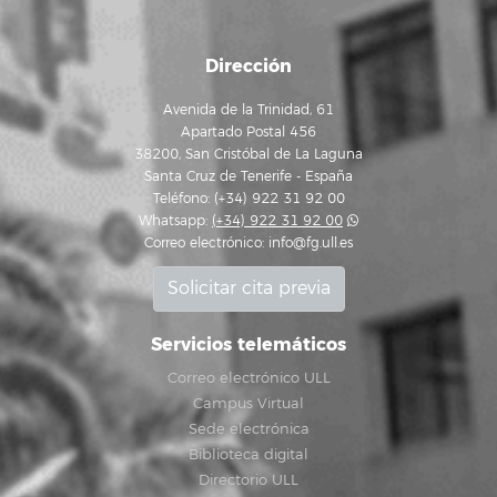
Dirección
Avenida de la Trinidad, 61
Apartado Postal 456
38200, San Cristóbal de La Laguna
Santa Cruz de Tenerife - España
Teléfono: (+34) 922 31 92 00
Whatsapp:
(+34) 922 31 92 00
Correo electrónico:
info@fg.ull.es
Solicitar cita previa
Servicios telemáticos
Correo electrónico ULL
Campus Virtual
Sede electrónica
Biblioteca digital
Directorio ULL