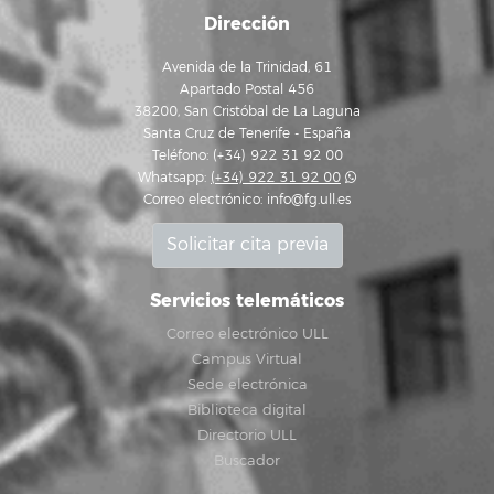
Dirección
Avenida de la Trinidad, 61
Apartado Postal 456
38200, San Cristóbal de La Laguna
Santa Cruz de Tenerife - España
Teléfono: (+34) 922 31 92 00
Whatsapp:
(+34) 922 31 92 00
Correo electrónico:
info@fg.ull.es
Solicitar cita previa
Servicios telemáticos
Correo electrónico ULL
Campus Virtual
Sede electrónica
Biblioteca digital
Directorio ULL
Buscador