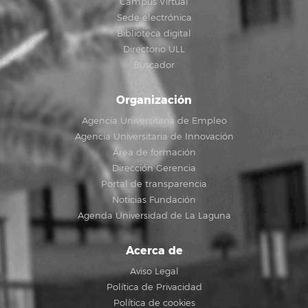
Campus Virtual
Sede electrónica
Biblioteca digital
Directorio ULL
Buscador
Organización
Agencia Universitaria de Empleo
Agencia Universitaria de Innovación
Área de formación
Dirección Gerencia
Portal de transparencia
Noticias Fundación
Agenda Universidad de La Laguna
Acerca de
Aviso Legal
Política de Privacidad
Política de cookies