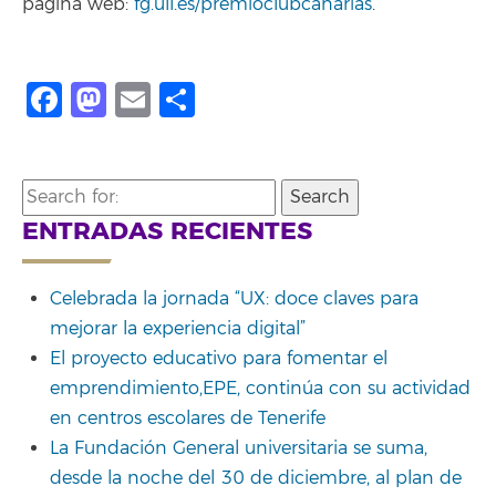
página web:
fg.ull.es/premioclubcanarias
.
Facebook
Mastodon
Email
Share
Search
for:
ENTRADAS RECIENTES
Celebrada la jornada “UX: doce claves para
mejorar la experiencia digital”
El proyecto educativo para fomentar el
emprendimiento,EPE, continúa con su actividad
en centros escolares de Tenerife
La Fundación General universitaria se suma,
desde la noche del 30 de diciembre, al plan de