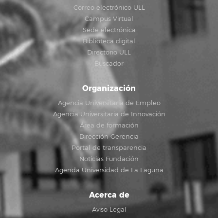
Correo electrónico ULL
Campus Virtual
Sede electrónica
Biblioteca digital
Directorio ULL
Buscador
Organización
Agencia Universitaria de Empleo
Agencia Universitaria de Innovación
Área de formación
Dirección Gerencia
Portal de transparencia
Noticias Fundación
Agenda Universidad de La Laguna
Acerca de
Aviso Legal