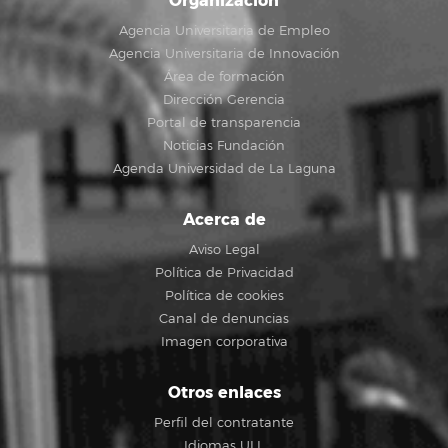
Organización
Agencia Universitaria de Empleo
Agencia Universitaria de Innovación
Área de formación
Dirección Gerencia
Portal de transparencia
Noticias Fundación
Agenda Universidad de La Laguna
Acerca de
Aviso Legal
Política de Privacidad
Política de cookies
Canal de denuncias
Imagen corporativa
Otros enlaces
Perfil del contratante
Idiomas ULL