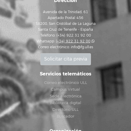
Dirección
Avenida de la Trinidad, 61
Apartado Postal 456
38200, San Cristóbal de La Laguna
Santa Cruz de Tenerife - España
Teléfono: (+34) 922 31 92 00
Whatsapp:
(+34) 922 31 92 00
Correo electrónico:
info@fg.ull.es
Solicitar cita previa
Servicios telemáticos
Correo electrónico ULL
Campus Virtual
Sede electrónica
Biblioteca digital
Directorio ULL
Buscador