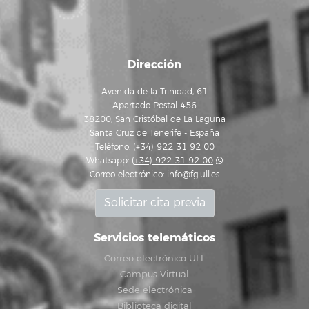
Dirección
Avenida de la Trinidad, 61
Apartado Postal 456
38200, San Cristóbal de La Laguna
Santa Cruz de Tenerife - España
Teléfono: (+34) 922 31 92 00
Whatsapp:
(+34) 922 31 92 00
Correo electrónico:
info@fg.ull.es
Solicitar cita previa
Servicios telemáticos
Correo electrónico ULL
Campus Virtual
Sede electrónica
Biblioteca digital