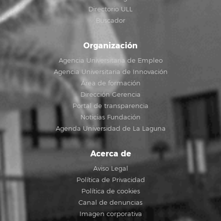
Directorio ULL
Buscador
Organización
Agencia Universitaria de Empleo
Agencia Universitaria de Innovación
Área de formación
Dirección Gerencia
Portal de transparencia
Noticias Fundación
Agenda Universidad de La Laguna
Acerca de
Aviso Legal
Política de Privacidad
Política de cookies
Canal de denuncias
Imagen corporativa