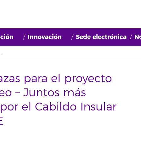
ción
Innovación
Sede electrónica
No
yecto 'Barrios por el Empleo – Juntos más Fuertes', financiado por el Cabildo Insular de Tenerife y FIFEDE
azas para el proyecto
leo – Juntos más
 por el Cabildo Insular
E