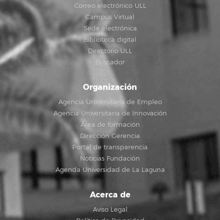
Correo electrónico ULL
Campus Virtual
Sede electrónica
Biblioteca digital
Directorio ULL
Buscador
Organización
Agencia Universitaria de Empleo
Agencia Universitaria de Innovación
Área de formación
Dirección Gerencia
Portal de transparencia
Noticias Fundación
Agenda Universidad de La Laguna
Acerca de
Aviso Legal